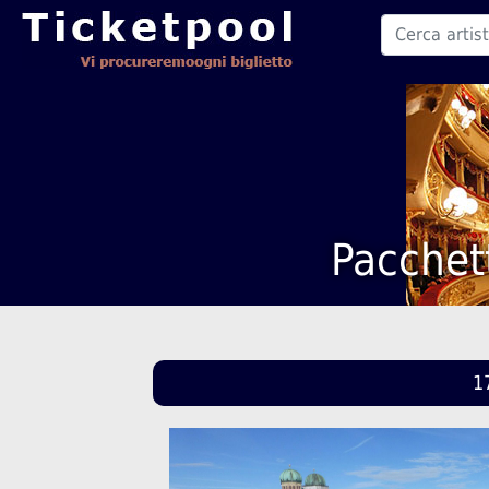
Pacchett
1