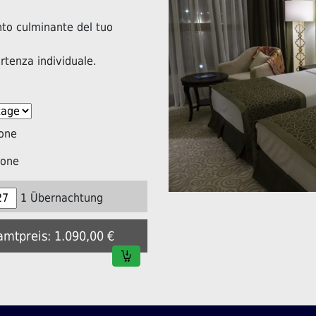
nto culminante del tuo
artenza individuale.
one
ione
1 Übernachtung
amtpreis: 1.090,00 €