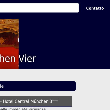
Contatto
chen Vier
le
 - Hotel Central München 3***
 nelle immediate vicinanze