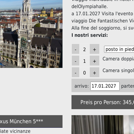
delOlympiahalle.
a 17.01.2027 Visita l'evento
viaggio Die Fantastischen Vi
Alla fine del soggiorno, si s
I nostri servizi:
Camera doppi
Camera singol
arrivo:
parte
Preis pro Person: 345
uxus München 5***
iate vicinanze