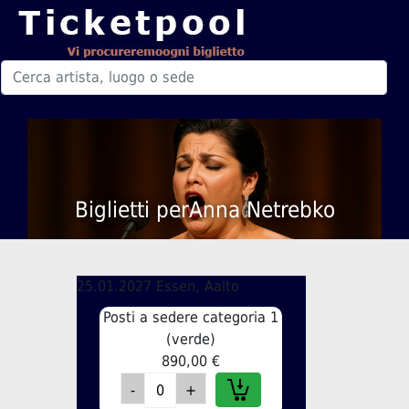
Biglietti perAnna Netrebko
25.01.2027 Essen, Aalto
Posti a sedere categoria 1
(verde)
890,00 €