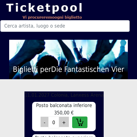
Biglietti perDie Fantastischen Vier
11.01.2027 Colonia, Lanxess Arena
Posto balconata inferiore
350,00 €