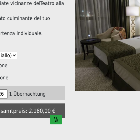
iate vicinanze delTeatro alla
nto culminante del tuo
artenza individuale.
one
ione
1 Übernachtung
esamtpreis: 2.180,00 €