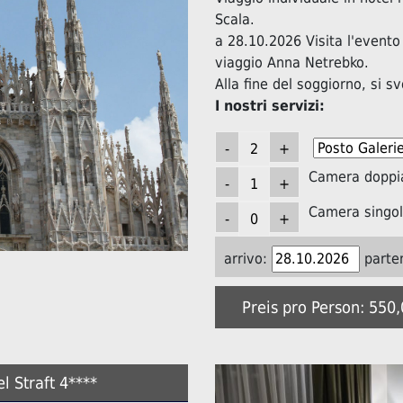
Scala.
a 28.10.2026 Visita l'evento
viaggio Anna Netrebko.
Alla fine del soggiorno, si s
I nostri servizi:
Camera doppi
Camera singol
arrivo:
parte
Preis pro Person: 550
l Straft 4****