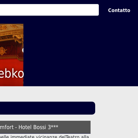
Contatto
rebko
mfort - Hotel Bossi 3***
 nelle immediate vicinanze delTeatro alla