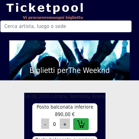
Biglietti perThe Weeknd
14.08.2026 Londra, Wembley Arena
Posto balconata inferiore
890,00 €