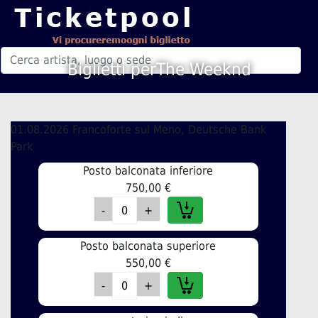
Biglietti perThe Weeknd
01.08.2026 Francoforte sul Meno, Deutsche Bank
Park
Posto balconata inferiore
750,00 €
Posto balconata superiore
550,00 €