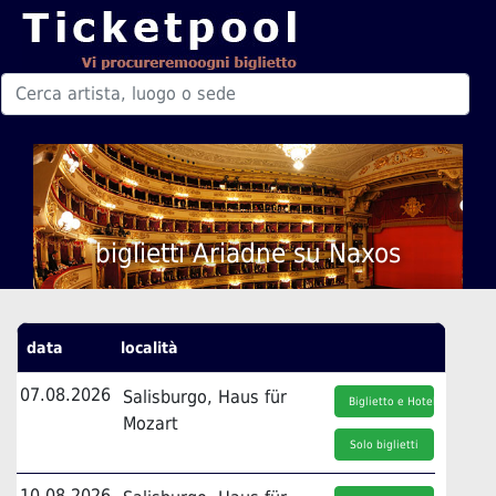
biglietti Ariadne su Naxos
data
località
07.08.2026
Salisburgo, Haus für
Biglietto e Hotel
Mozart
Solo biglietti
10.08.2026